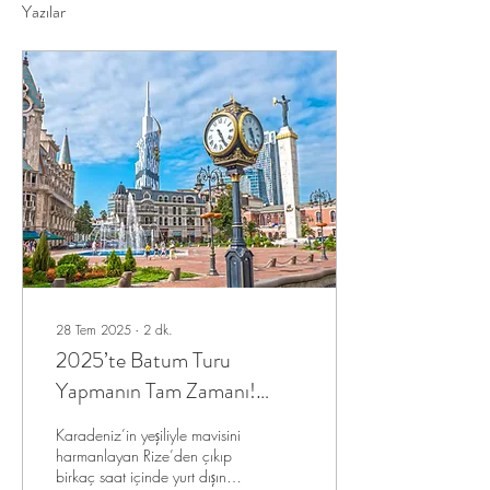
Yazılar
28 Tem 2025
∙
2
dk.
2025’te Batum Turu
Yapmanın Tam Zamanı!
Duty Free Limitleri ve
Karadeniz’in yeşiliyle mavisini
Eğlence Dolu Gezi Rehberi
harmanlayan Rize’den çıkıp
birkaç saat içinde yurt dışına