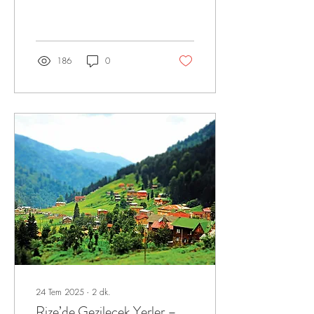
adım atmaya ne dersiniz?
Batum, hem yakınlığı hem de
sunduğu eğlence, kültür ve
alışveriş fırsatlarıyla tam bir
kaçamak rotası! Özellikle
186
0
Sahil Tur olarak
düzenlediğimiz Batum turları
sayesinde bu deneyim artık
çok daha konforlu ve keyifli.
Bu yazımızda size hem
Batum’da gezilecek yerlerden
hem de 2025 yılı Duty Free
limitlerinden bahsedeceğiz.
Hazırsanız, çantanızı kapın
ve bu eşsiz gezi için bizimle...
24 Tem 2025
∙
2
dk.
Rize’de Gezilecek Yerler –