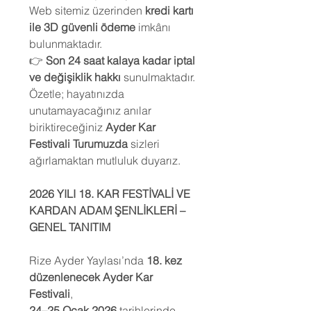
Web sitemiz üzerinden
kredi kartı
ile 3D güvenli ödeme
imkânı
bulunmaktadır.
👉
Son 24 saat kalaya kadar iptal
ve değişiklik hakkı
sunulmaktadır.
Özetle; hayatınızda
unutamayacağınız anılar
biriktireceğiniz
Ayder Kar
Festivali Turumuzda
sizleri
ağırlamaktan mutluluk duyarız.
2026 YILI 18. KAR FESTİVALİ VE
KARDAN ADAM ŞENLİKLERİ –
GENEL TANITIM
Rize Ayder Yaylası’nda
18. kez
düzenlenecek Ayder Kar
Festivali
,
24–25 Ocak 2026
tarihlerinde