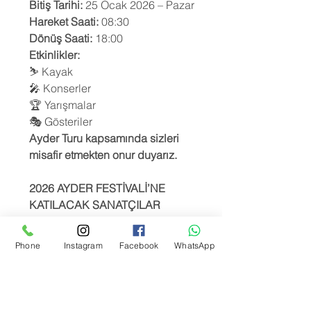
Bitiş Tarihi:
25 Ocak 2026 – Pazar
Hareket Saati:
08:30
Dönüş Saati:
18:00
Etkinlikler:
⛷️ Kayak
🎤 Konserler
🏆 Yarışmalar
🎭 Gösteriler
Ayder Turu kapsamında sizleri
misafir etmekten onur duyarız.
2026 AYDER FESTİVALİ’NE
KATILACAK SANATÇILAR
🎤 24 Ocak 2026 – Cumartesi
Phone
Instagram
Facebook
WhatsApp
Engin ORTA
Şükrü GÜLER
🎤 25 Ocak 2026 – Pazar