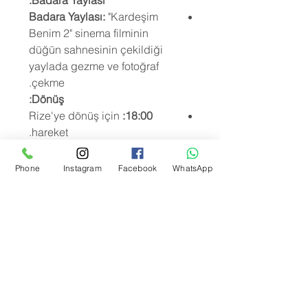
Badara Yaylası:
Badara Yaylası:
"Kardeşim
Benim 2" sinema filminin
düğün sahnesinin çekildiği
yaylada gezme ve fotoğraf
çekme.
Dönüş:
Rize'ye dönüş için
18:00:
hareket.
Rize'ye varış.
20:00:
Phone
Instagram
Facebook
WhatsApp
جميع المنتجات
4 Yayla 1 Arada
Yeni