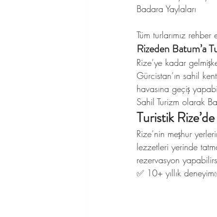
Badara Yaylaları
Tüm turlarımız rehber e
Rizeden Batum’a T
Rize’ye kadar gelmişke
Gürcistan’ın sahil ken
havasına geçiş yapabil
Sahil Turizm olarak Ba
Turistik Rize’de
Rize’nin meşhur yerler
lezzetleri yerinde tatm
rezervasyon yapabilirs
✅ 10+ yıllık deneyim✅