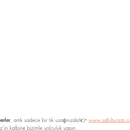
erler
, artık sadece bir tık uzağınızda!👉 
www.sahilturizm.
z’in kalbine bizimle yolculuk yapın.