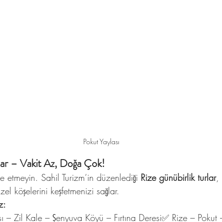
Pokut Yaylası
lar – Vakit Az, Doğa Çok!
işe etmeyin. Sahil Turizm’in düzenlediği 
Rize günübirlik turlar
,
l köşelerini keşfetmenizi sağlar.
z:
ı – Zil Kale – Şenyuva Köyü – Fırtına Deresi✅ Rize – Pokut 