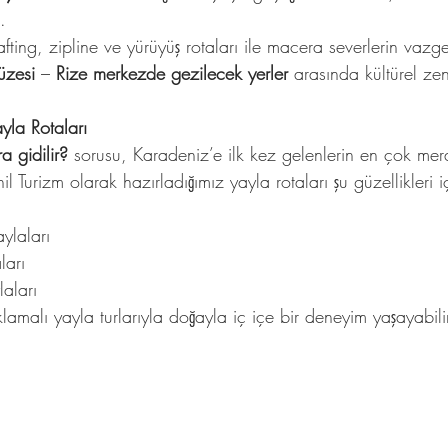
.
afting, zipline ve yürüyüş rotaları ile macera severlerin vazg
üzesi
 – 
Rize merkezde gezilecek yerler
 arasında kültürel zen
ayla Rotaları
a gidilir?
 sorusu, Karadeniz’e ilk kez gelenlerin en çok merak
il Turizm olarak hazırladığımız yayla rotaları şu güzellikleri iç
ylaları
ları
laları
amalı yayla turlarıyla doğayla iç içe bir deneyim yaşayabilir