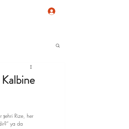
Giriş
 Kalbine
 şehri Rize, her 
dir?” ya da 