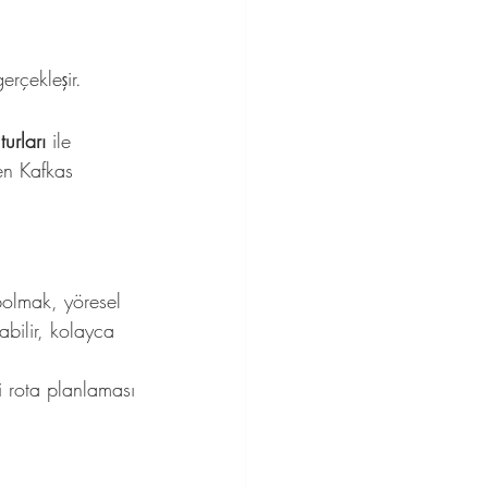
erçekleşir.
turları
 ile 
en Kafkas 
ybolmak, yöresel 
abilir, kolayca 
i rota planlaması