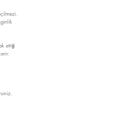
eçilmezi.
ginlik 
 ettiği 
erir:
siniz.