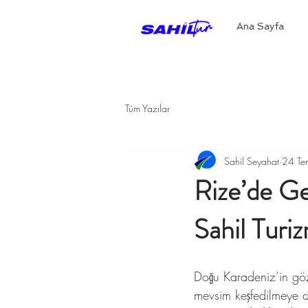
Ana Sayfa
Tüm Yazılar
Sahil Seyahat
24 T
Rize’de Ge
Sahil Turiz
Doğu Karadeniz’in göz 
mevsim keşfedilmeye de