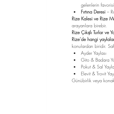
gelenlerin favorisi
Fırtına Deresi
 – R
Rize Kalesi ve Rize M
arayanlara birebir.
Rize Çıkışlı Turlar ve Y
Rize’de hangi yaylalar
konulardan biridir. Sah
Ayder Yaylası
Gito & Badara Ya
Pokut & Sal Yayla
Elevit & Trovit Yay
Günübirlik veya konakl