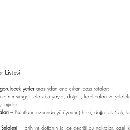
r Listesi
görülecek yerler
 arasından öne çıkan bazı rotalar:
ize’nin simgesi olan bu yayla, doğası, kaplıcaları ve şelaleler
i ağırlar.
aları
 – Bulutların üzerinde yürüyormuş hissi, doğa fotoğrafçılar
 Şelalesi
 – Tarih ve doğanın iç içe geçtiği bu noktalar, özellik