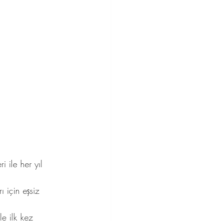
i ile her yıl 
ı için eşsiz 
le ilk kez 