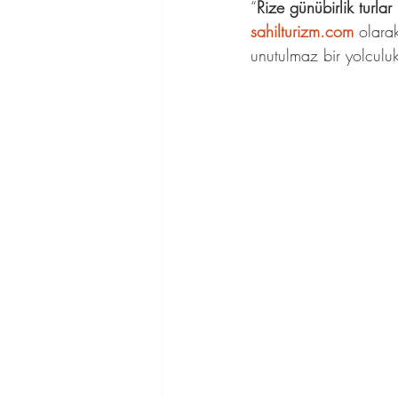
“
Rize günübirlik turlar
sahilturizm.com
 olara
unutulmaz bir yolculu