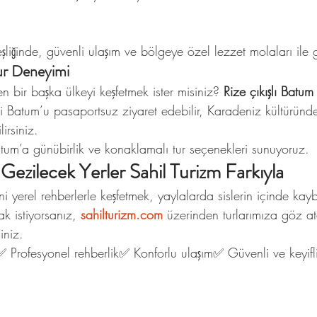
şliğinde, güvenli ulaşım ve bölgeye özel lezzet molaları ile g
ur Deneyimi
n bir başka ülkeyi keşfetmek ister misiniz? 
Rize çıkışlı Batum 
ti Batum’u pasaportsuz ziyaret edebilir, Karadeniz kültüründ
irsiniz.
tum’a günübirlik ve konaklamalı tur seçenekleri sunuyoruz.
 Gezilecek Yerler Sahil Turizm Farkıyla
ini yerel rehberlerle keşfetmek, yaylalarda sislerin içinde ka
ak istiyorsanız, 
sahilturizm.com
 üzerinden turlarımıza göz at
iniz.
 Profesyonel rehberlik✅ Konforlu ulaşım✅ Güvenli ve keyifl