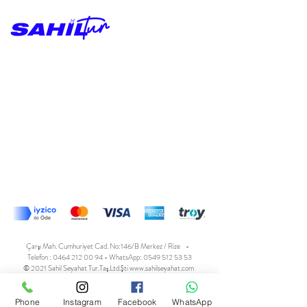
Çarşı Mah. Cumhuriyet Cad. No:146/B Merkez / Rize -
Telefon :
0464 212 00 94
- WhatsApp:
0549 512 53 53
© 2021 Sahil Seyahat Tur.Taş.Ltd.Şti
www.sahilseyahat.com
Tasarım @oayilmaz
Gizlilik Politikası Ve Genel Şartlar
Phone
Instagram
Facebook
WhatsApp